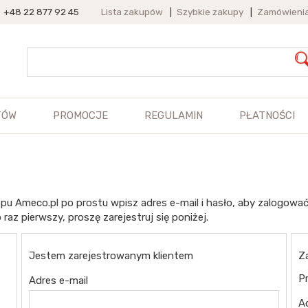
+48 22 877 92 45
Lista zakupów
|
Szybkie zakupy
|
Zamówieni
TÓW
PROMOCJE
REGULAMIN
PŁATNOŚCI
pu Ameco.pl po prostu wpisz adres e-mail i hasło, aby zalogować
 raz pierwszy, proszę zarejestruj się poniżej.
Jestem zarejestrowanym klientem
Z
Pr
Adres e-mail
A