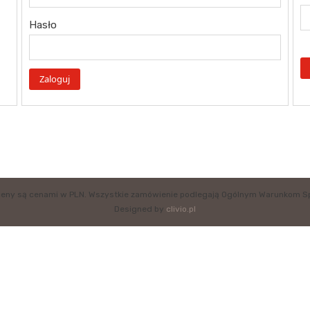
Hasło
eny są cenami w PLN. Wszystkie zamówienie podlegają Ogólnym Warunkom S
Designed by
clivio.pl