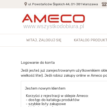
ul. Powstańców Śląskich 44, 01-381 Warszawa
www.wszystkodobiura.pl
WITAJ,
ZALOGUJ SIĘ
KATALOG PRODUK
Logowanie do konta
Jeśli jesteś już zarejestrowanym użytkownikiem skle
wielkość liter). Jeśli robisz zakupy online w Ameco po
Jestem nowym klientem
Korzyści z rejestracji w sklepie Ameco:
- dostęp do katalogu produktów
- szybkie listy zakupowe