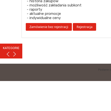
- historia zakupów
- możliwość zakładania subkont
- raporty
- aktualne promocje
- indywidualne ceny
KATEGORIE
Podane c