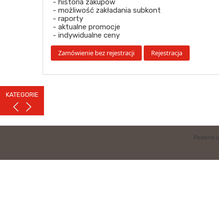
- historia zakupów
- możliwość zakładania subkont
- raporty
- aktualne promocje
- indywidualne ceny
KATEGORIE
Podane c