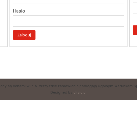
Hasło
eny są cenami w PLN. Wszystkie zamówienie podlegają Ogólnym Warunkom S
Designed by
clivio.pl