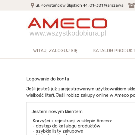
ul. Powstańców Śląskich 44, 01-381 Warszawa
www.wszystkodobiura.pl
WITAJ,
ZALOGUJ SIĘ
KATALOG PRODUK
Logowanie do konta
Jeśli jesteś już zarejestrowanym użytkownikiem skle
wielkość liter). Jeśli robisz zakupy online w Ameco po
Jestem nowym klientem
Korzyści z rejestracji w sklepie Ameco:
- dostęp do katalogu produktów
- szybkie listy zakupowe