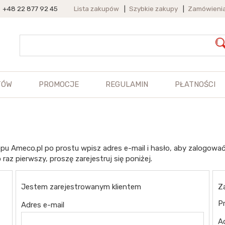
+48 22 877 92 45
Lista zakupów
|
Szybkie zakupy
|
Zamówieni
TÓW
PROMOCJE
REGULAMIN
PŁATNOŚCI
pu Ameco.pl po prostu wpisz adres e-mail i hasło, aby zalogować
 raz pierwszy, proszę zarejestruj się poniżej.
Jestem zarejestrowanym klientem
Z
Pr
Adres e-mail
A