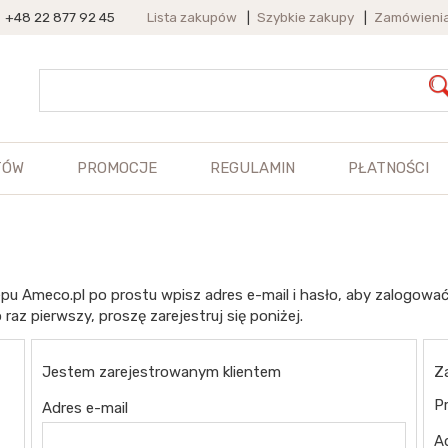
+48 22 877 92 45
Lista zakupów
|
Szybkie zakupy
|
Zamówieni
TÓW
PROMOCJE
REGULAMIN
PŁATNOŚCI
pu Ameco.pl po prostu wpisz adres e-mail i hasło, aby zalogować
 raz pierwszy, proszę zarejestruj się poniżej.
Jestem zarejestrowanym klientem
Z
Pr
Adres e-mail
A