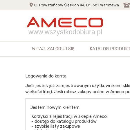
ul. Powstańców Śląskich 44, 01-381 Warszawa
www.wszystkodobiura.pl
WITAJ,
ZALOGUJ SIĘ
KATALOG PRODUK
Logowanie do konta
Jeśli jesteś już zarejestrowanym użytkownikiem skle
wielkość liter). Jeśli robisz zakupy online w Ameco po
Jestem nowym klientem
Korzyści z rejestracji w sklepie Ameco:
- dostęp do katalogu produktów
- szybkie listy zakupowe