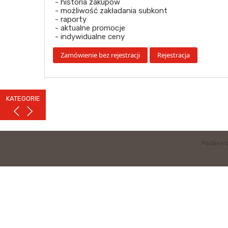
- historia zakupów
- możliwość zakładania subkont
- raporty
- aktualne promocje
- indywidualne ceny
KATEGORIE
Podane c