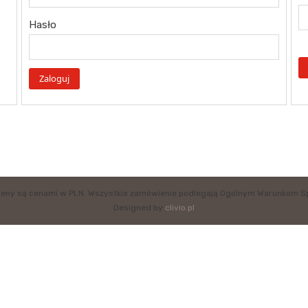
Hasło
eny są cenami w PLN. Wszystkie zamówienie podlegają Ogólnym Warunkom S
Designed by
clivio.pl