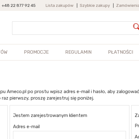
+48 22 877 92 45
Lista zakupów
|
Szybkie zakupy
|
Zamówieni
TÓW
PROMOCJE
REGULAMIN
PŁATNOŚCI
pu Ameco.pl po prostu wpisz adres e-mail i hasło, aby zalogować
 raz pierwszy, proszę zarejestruj się poniżej.
Jestem zarejestrowanym klientem
Z
Pr
Adres e-mail
A