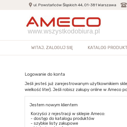
ul. Powstańców Śląskich 44, 01-381 Warszawa
www.wszystkodobiura.pl
WITAJ,
ZALOGUJ SIĘ
KATALOG PRODUK
Logowanie do konta
Jeśli jesteś już zarejestrowanym użytkownikiem skle
wielkość liter). Jeśli robisz zakupy online w Ameco po
Jestem nowym klientem
Korzyści z rejestracji w sklepie Ameco:
- dostęp do katalogu produktów
- szybkie listy zakupowe