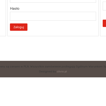
Hasło
eny są cenami w PLN. Wszystkie zamówienie podlegają Ogólnym Warunkom S
Designed by
clivio.pl