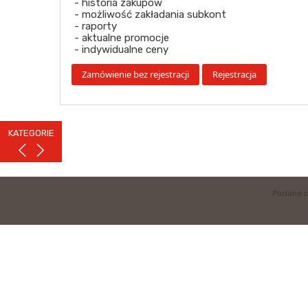
- historia zakupów
- możliwość zakładania subkont
- raporty
- aktualne promocje
- indywidualne ceny
KATEGORIE
Podane c