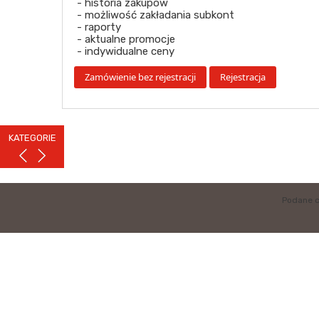
- historia zakupów
- możliwość zakładania subkont
- raporty
- aktualne promocje
- indywidualne ceny
KATEGORIE
Podane c