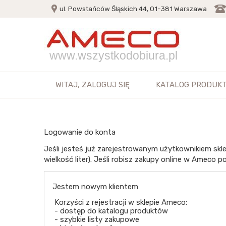
ul. Powstańców Śląskich 44, 01-381 Warszawa
www.wszystkodobiura.pl
WITAJ,
ZALOGUJ SIĘ
KATALOG PRODUK
Logowanie do konta
Jeśli jesteś już zarejestrowanym użytkownikiem skle
wielkość liter). Jeśli robisz zakupy online w Ameco po
Jestem nowym klientem
Korzyści z rejestracji w sklepie Ameco:
- dostęp do katalogu produktów
- szybkie listy zakupowe