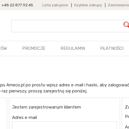
+48 22 877 92 45
Lista zakupów
|
Szybkie zakupy
|
Zamówieni
TÓW
PROMOCJE
REGULAMIN
PŁATNOŚCI
pu Ameco.pl po prostu wpisz adres e-mail i hasło, aby zalogować
 raz pierwszy, proszę zarejestruj się poniżej.
Jestem zarejestrowanym klientem
Z
Pr
Adres e-mail
A