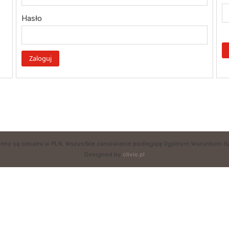
Hasło
eny są cenami w PLN. Wszystkie zamówienie podlegają Ogólnym Warunkom S
Designed by
clivio.pl