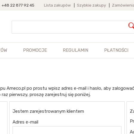
+48 22 877 92 45
Lista zakupów
|
Szybkie zakupy
|
Zamówieni
TÓW
PROMOCJE
REGULAMIN
PŁATNOŚCI
pu Ameco.pl po prostu wpisz adres e-mail i hasło, aby zalogować
 raz pierwszy, proszę zarejestruj się poniżej.
Jestem zarejestrowanym klientem
Z
Pr
Adres e-mail
A