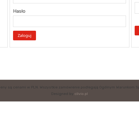
Hasło
eny są cenami w PLN. Wszystkie zamówienie podlegają Ogólnym Warunkom S
Designed by
clivio.pl