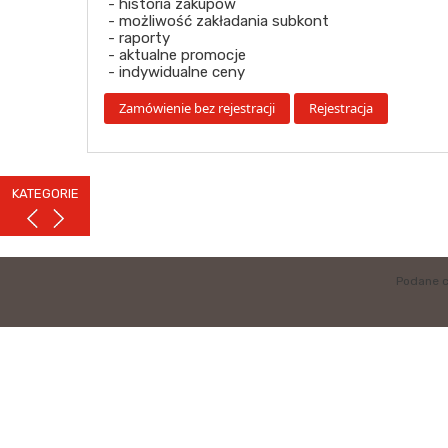
- historia zakupów
- możliwość zakładania subkont
- raporty
- aktualne promocje
- indywidualne ceny
KATEGORIE
Podane c