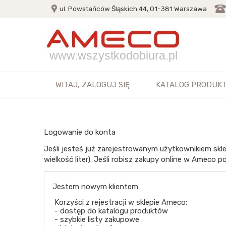
ul. Powstańców Śląskich 44, 01-381 Warszawa
www.wszystkodobiura.pl
WITAJ,
ZALOGUJ SIĘ
KATALOG PRODUK
Logowanie do konta
Jeśli jesteś już zarejestrowanym użytkownikiem skle
wielkość liter). Jeśli robisz zakupy online w Ameco po
Jestem nowym klientem
Korzyści z rejestracji w sklepie Ameco:
- dostęp do katalogu produktów
- szybkie listy zakupowe