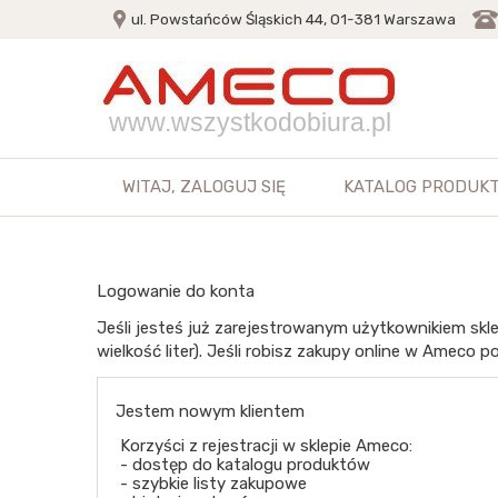
ul. Powstańców Śląskich 44, 01-381 Warszawa
www.wszystkodobiura.pl
WITAJ,
ZALOGUJ SIĘ
KATALOG PRODUK
Logowanie do konta
Jeśli jesteś już zarejestrowanym użytkownikiem skle
wielkość liter). Jeśli robisz zakupy online w Ameco po
Jestem nowym klientem
Korzyści z rejestracji w sklepie Ameco:
- dostęp do katalogu produktów
- szybkie listy zakupowe