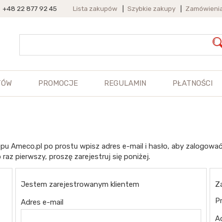
+48 22 877 92 45
Lista zakupów
|
Szybkie zakupy
|
Zamówieni
TÓW
PROMOCJE
REGULAMIN
PŁATNOŚCI
pu Ameco.pl po prostu wpisz adres e-mail i hasło, aby zalogować
 raz pierwszy, proszę zarejestruj się poniżej.
Jestem zarejestrowanym klientem
Z
Pr
Adres e-mail
A