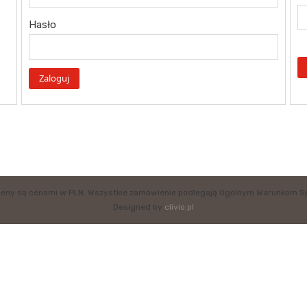
Hasło
eny są cenami w PLN. Wszystkie zamówienie podlegają Ogólnym Warunkom S
Designed by
clivio.pl