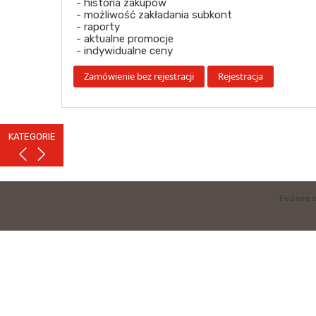
- historia zakupów
- możliwość zakładania subkont
- raporty
- aktualne promocje
- indywidualne ceny
KATEGORIE
Podane c