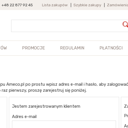
+48 22 877 92 45
Lista zakupów
|
Szybkie zakupy
|
Zamówieni
TÓW
PROMOCJE
REGULAMIN
PŁATNOŚCI
pu Ameco.pl po prostu wpisz adres e-mail i hasło, aby zalogować
 raz pierwszy, proszę zarejestruj się poniżej.
Jestem zarejestrowanym klientem
Z
Pr
Adres e-mail
A