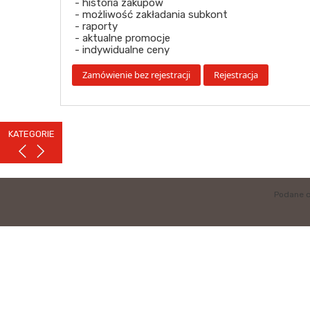
- historia zakupów
- możliwość zakładania subkont
- raporty
- aktualne promocje
- indywidualne ceny
KATEGORIE
Podane c