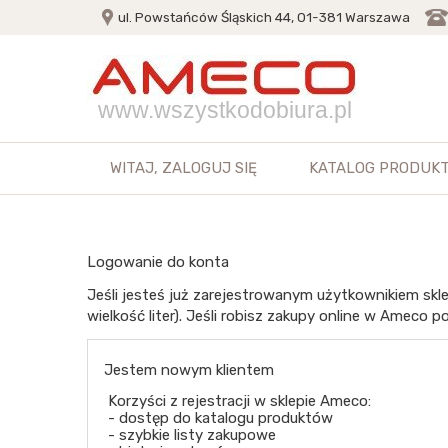
ul. Powstańców Śląskich 44, 01-381 Warszawa
www.wszystkodobiura.pl
WITAJ,
ZALOGUJ SIĘ
KATALOG PRODUK
Logowanie do konta
Jeśli jesteś już zarejestrowanym użytkownikiem skle
wielkość liter). Jeśli robisz zakupy online w Ameco po
Jestem nowym klientem
Korzyści z rejestracji w sklepie Ameco:
- dostęp do katalogu produktów
- szybkie listy zakupowe