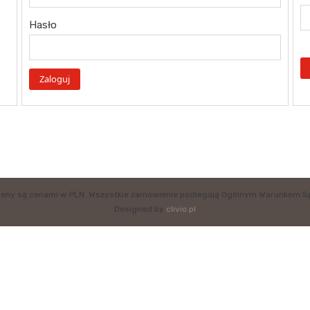
Hasło
eny są cenami w PLN. Wszystkie zamówienie podlegają Ogólnym Warunkom S
Designed by
clivio.pl