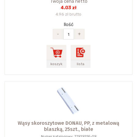
Twoja cena netto
4.03 zł
4.96 zł brutto
Ilość
-
+
koszyk
lista
Wąsy skoroszytowe DONAU, PP, z metalową
blaszką, 25szt., białe
Numer katalogowy: 7792925F-09