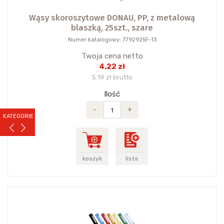
Wąsy skoroszytowe DONAU, PP, z metalową
blaszką, 25szt., szare
Numer katalogowy: 7792925F-13
Twoja cena netto
4.22 zł
5.19 zł brutto
Ilość
-
+
KATEGORIE
koszyk
lista