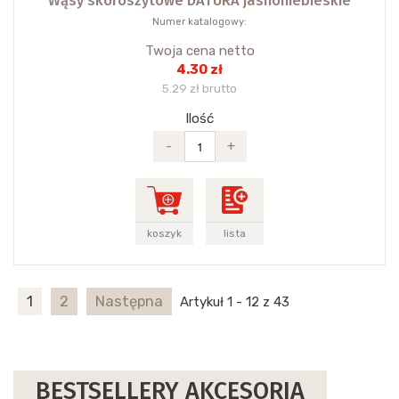
Wąsy skoroszytowe DATURA jasnoniebieskie
Numer katalogowy:
Twoja cena netto
4.30 zł
5.29 zł brutto
Ilość
-
+
koszyk
lista
1
2
Następna
Artykuł 1 - 12 z 43
BESTSELLERY AKCESORIA