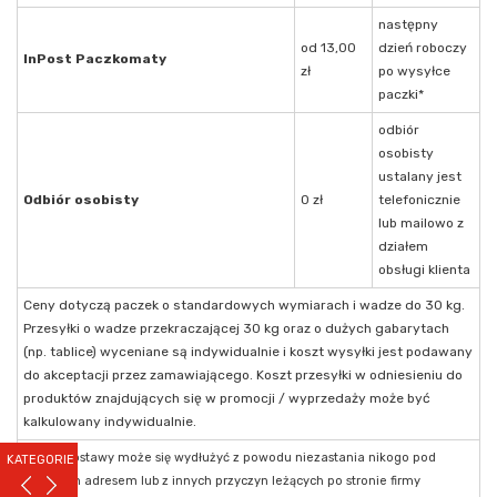
następny
od 13,00
dzień roboczy
InPost Paczkomaty
zł
po wysyłce
paczki*
odbiór
osobisty
ustalany jest
Odbiór osobisty
0 zł
telefonicznie
lub mailowo z
działem
obsługi klienta
Ceny dotyczą paczek o standardowych wymiarach i wadze do 30 kg.
Przesyłki o wadze przekraczającej 30 kg oraz o dużych gabarytach
(np. tablice) wyceniane są indywidualnie i koszt wysyłki jest podawany
do akceptacji przez zamawiającego. Koszt przesyłki w odniesieniu do
produktów znajdujących się w promocji / wyprzedaży może być
kalkulowany indywidualnie.
* Czas dostawy może się wydłużyć z powodu niezastania nikogo pod
KATEGORIE
podanym adresem lub z innych przyczyn leżących po stronie firmy