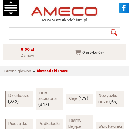
www.wszystkodobiura.pl
0.00 zł
0
artykułów
Zamów
Strona główna
→
Akcesoria biurowe
Inne
Dziurkacze
Nożyczki,
akcesoria
Kleje
(179)
(232)
noże
(35)
(347)
Taśmy
Pieczątki,
Podkaładki
klejące,
Wizytowniki