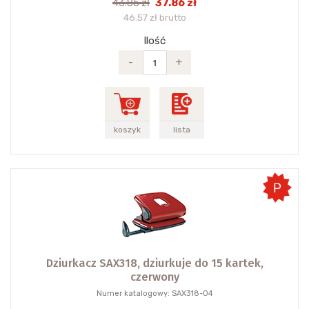
37.86 zł
43.85 zł
46.57 zł brutto
Ilość
-
+
koszyk
lista
Dziurkacz SAX318, dziurkuje do 15 kartek,
czerwony
Numer katalogowy: SAX318-04