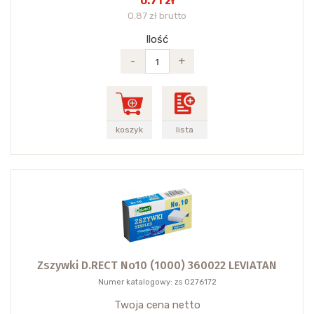
0.71 zł
0.87 zł brutto
Ilość
-
+
koszyk
lista
Zszywki D.RECT No10 (1000) 360022 LEVIATAN
Numer katalogowy: zs 0276172
Twoja cena netto