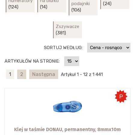
numeratory
na biurko
podajniki
(24)
(124)
(14)
(106)
Zszywacze
(381)
SORTUJ WEDŁUG:
ARTYKUŁÓW NA STRONIE:
1
2
Następna
Artykuł 1 - 12 z 1 441
Klej w taśmie DONAU, permanentny, 8mmx10m