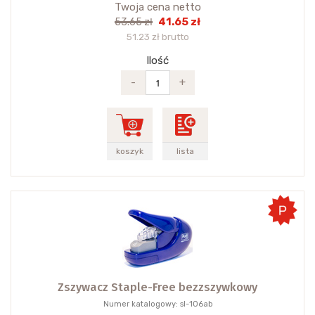
Twoja cena netto
41.65 zł
53.65 zł
51.23 zł brutto
Ilość
-
+
koszyk
lista
Zszywacz Staple-Free bezzszywkowy
Numer katalogowy: sl-106ab