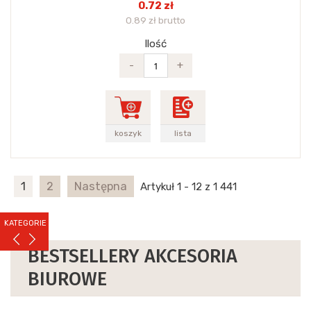
0.72 zł
0.89 zł brutto
Ilość
-
+
koszyk
lista
1
2
Następna
Artykuł 1 - 12 z 1 441
KATEGORIE
BESTSELLERY AKCESORIA
BIUROWE