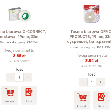
ma biurowa Q-CONNECT,
Taśma biurowa OFFIC
matowa, 19mm, 33m
PRODUCTS, 19mm, 33
dyspenser, transparen
Numer katalogowy: KF02164
Numer katalogowy: 18221931-
Twoja cena netto
Twoja cena netto
2.88 zł
3.54 zł
3.54 zł brutto
4.35 zł brutto
Ilość
Ilość
-
+
-
+
koszyk
lista
koszyk
lista