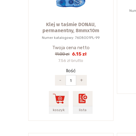
Num
Klej w taśmie DONAU,
permanentny, 8mmx10m
Numer katalogowy: 7608001PL-99
Twoja cena netto
6.15 zł
11.88 zł
7.56 zł brutto
Ilość
-
+
koszyk
lista