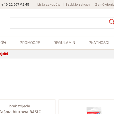
+48 22 877 92 45
Lista zakupów
|
Szybkie zakupy
|
Zamówieni
TÓW
PROMOCJE
REGULAMIN
PŁATNOŚCI
ajniki
brak zdjęcia
Taśma biurowa BASIC