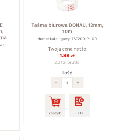
E
Taśma biurowa DONAU, 12mm,
m,
10m
tna
Numer katalogowy: 7872001PL-00
90
Twoja cena netto
1.88 zł
2.31 zł brutto
Ilość
-
+
koszyk
lista