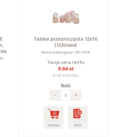
E
Taśma przezroczysta 12x10
m,
(12)Grand
tna
Numer katalogowy: 130-1278
90
Twoja cena netto
3.56 zł
4.38 zł brutto
Ilość
-
+
koszyk
lista