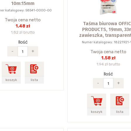
10m:15mm
er katalogowy: 58541-0000-00
Twoja cena netto
Taśma biurowa OFFIC
1.48 zł
PRODUCTS, 19mm, 33
1.82 zł brutto
zawieszka, transparen
Ilość
Numer katalogowy: 18221921-
-
+
Twoja cena netto
1.58 zł
1.94 zł brutto
Ilość
koszyk
lista
-
+
koszyk
lista