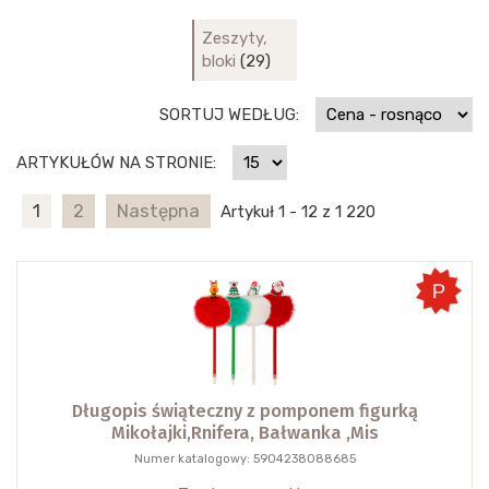
Zeszyty,
bloki
(29)
SORTUJ WEDŁUG:
ARTYKUŁÓW NA STRONIE:
1
2
Następna
Artykuł 1 - 12 z 1 220
Długopis świąteczny z pomponem figurką
Mikołajki,Rnifera, Bałwanka ,Mis
Numer katalogowy: 5904238088685