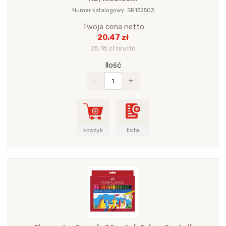
Numer katalogowy: SR132503
Twoja cena netto
20.47 zł
25.18 zł brutto
Ilość
-
+
koszyk
lista