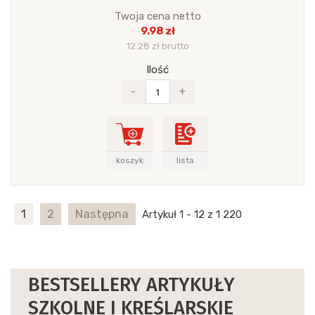
Twoja cena netto
9.98 zł
12.28 zł brutto
Ilość
-
+
koszyk
lista
1
2
Następna
Artykuł 1 - 12 z 1 220
BESTSELLERY ARTYKUŁY
SZKOLNE I KREŚLARSKIE