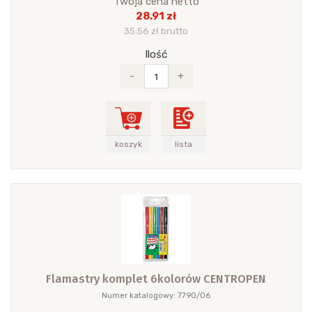
Twoja cena netto
28.91 zł
35.56 zł brutto
Ilość
-
+
koszyk
lista
Flamastry komplet 6kolorów CENTROPEN
Numer katalogowy: 7790/06