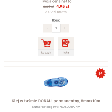
Twoja cena netto
4.95 zł
6.63 zł
6.09 zł brutto
Ilość
-
+
koszyk
lista
Klej w taśmie DONAU, permanentny, 8mmx10m
Numer katalogowy: 7608001PL-99