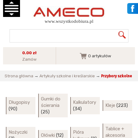
www.wszystkodobiura.pl
0.00 zł
0
artykułów
Zamów
Strona główna
→
Artykuły szkolne i kreślarskie
→
Przybory szkolne
Gumki do
Długopisy
Kalkulatory
ścierania
Kleje
(223)
(90)
(34)
(25)
Tablice +
Nożyczki
Pióra
Ołówki
(12)
akcesoria