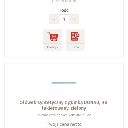
0.39 zł brutto
Ilość
-
+
koszyk
lista
Ołówek syntetyczny z gumką DONAU, HB,
lakierowany, zielony
Numer katalogowy: 7381001PL-99
Twoja cena netto