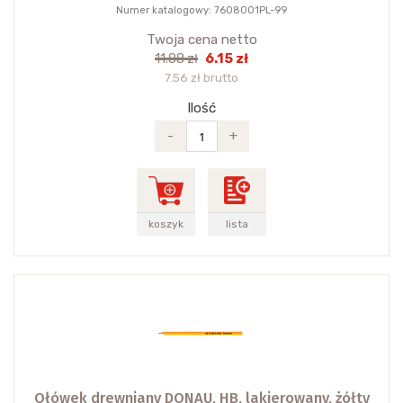
Numer katalogowy: 7608001PL-99
Twoja cena netto
6.15 zł
11.88 zł
7.56 zł brutto
Ilość
-
+
koszyk
lista
Ołówek drewniany DONAU, HB, lakierowany, żółty