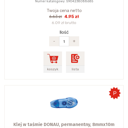
Numer katalogowy: 5904238088685
Twoja cena netto
4.95 zł
6.63 zł
6.09 zł brutto
Ilość
-
+
koszyk
lista
Klej w taśmie DONAU, permanentny, 8mmx10m