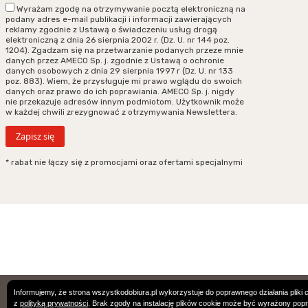
Wyrażam zgodę na otrzymywanie pocztą elektroniczną na
podany adres e-mail publikacji i informacji zawierających
reklamy zgodnie z Ustawą o świadczeniu usług drogą
elektroniczną z dnia 26 sierpnia 2002 r. (Dz. U. nr 144 poz.
1204). Zgadzam się na przetwarzanie podanych przeze mnie
danych przez AMECO Sp. j. zgodnie z Ustawą o ochronie
danych osobowych z dnia 29 sierpnia 1997 r (Dz. U. nr 133
poz. 883). Wiem, że przysługuje mi prawo wglądu do swoich
danych oraz prawo do ich poprawiania. AMECO Sp. j. nigdy
nie przekazuje adresów innym podmiotom. Użytkownik może
w każdej chwili zrezygnować z otrzymywania Newslettera.
* rabat nie łączy się z promocjami oraz ofertami specjalnymi
Podane ceny są cenami w PLN. Wszystkie zamówienie podlegają Ogólnym
Informujemy, że strona wszystkodobiura.pl wykorzystuje do poprawnego działania pliki 
z
polityką prywatności
. Brak zgody na instalację plików cookie może być wyrażony pop
Warunkom Sprzedaży.