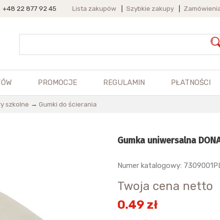
+48 22 877 92 45
Lista zakupów
|
Szybkie zakupy
|
Zamówieni
TÓW
PROMOCJE
REGULAMIN
PŁATNOŚCI
y szkolne
→
Gumki do ścierania
Gumka uniwersalna DONA
Numer katalogowy: 7309001P
Twoja cena netto
0.49 zł