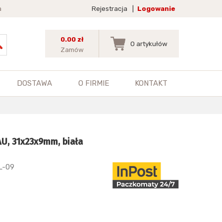
a
Rejestracja
|
Logowanie
0.00 zł
0
artykułów
Zamów
DOSTAWA
O FIRMIE
KONTAKT
U, 31x23x9mm, biała
L-09