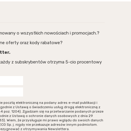
rmowany o wszystkich nowościach i promocjach.?
ne oferty oraz kody rabatowe?
tter.
, każdy z subskrybentów otrzyma 5-cio procentowy
ocztą elektroniczną na podany adres e-mail publikacji i
zgodnie z Ustawą o świadczeniu usług drogą elektroniczną z
r 144 poz. 1204). Zgadzam się na przetwarzanie podanych przeze
odnie z Ustawą o ochronie danych osobowych z dnia 29
. 883). Wiem, że przysługuje mi prawo wglądu do swoich danych
ECO Sp. j. nigdy nie przekazuje adresów innym podmiotom.
zrezygnować z otrzymywania Newslettera.