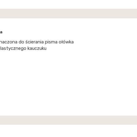
a
naczona do ścierania pisma ołówka
plastycznego kauczuku