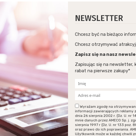
NEWSLETTER
Chcesz być na bieżąco info
Chcesz otrzymywać atrakcyj
Zapisz się na nasz newsle
Zapisując się na newsletter
rabat na pierwsze zakupy*
Wyrażam zgodę na otrzymywanie p
informacji zawierających reklamy 
dnia 26 sierpnia 2002 r. (Dz. U. n
mnie danych przez AMECO Sp. j. zg
sierpnia 1997 r (Dz. U. nr 133 poz
oraz prawo do ich poprawiania. AM
Użytkownik może w każdej chwili 