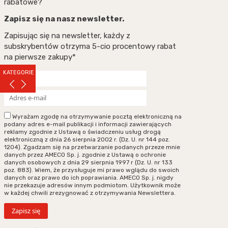
rabatowe?
Zapisz się na nasz newsletter.
Zapisując się na newsletter, każdy z
subskrybentów otrzyma 5-cio procentowy rabat
na pierwsze zakupy*
KATEGORIE
Wyrażam zgodę na otrzymywanie pocztą elektroniczną na
podany adres e-mail publikacji i informacji zawierających
reklamy zgodnie z Ustawą o świadczeniu usług drogą
elektroniczną z dnia 26 sierpnia 2002 r. (Dz. U. nr 144 poz.
1204). Zgadzam się na przetwarzanie podanych przeze mnie
danych przez AMECO Sp. j. zgodnie z Ustawą o ochronie
danych osobowych z dnia 29 sierpnia 1997 r (Dz. U. nr 133
poz. 883). Wiem, że przysługuje mi prawo wglądu do swoich
danych oraz prawo do ich poprawiania. AMECO Sp. j. nigdy
nie przekazuje adresów innym podmiotom. Użytkownik może
w każdej chwili zrezygnować z otrzymywania Newslettera.