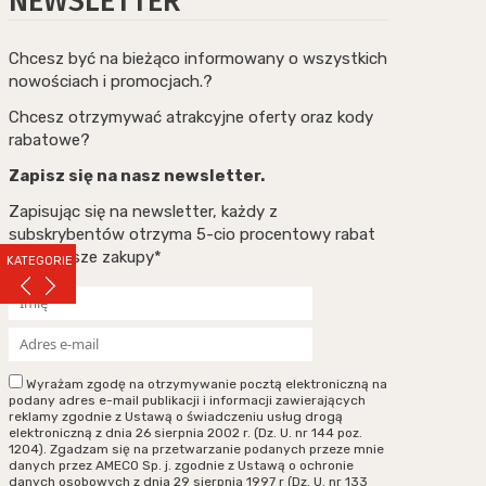
NEWSLETTER
Chcesz być na bieżąco informowany o wszystkich
nowościach i promocjach.?
Chcesz otrzymywać atrakcyjne oferty oraz kody
rabatowe?
Zapisz się na nasz newsletter.
Zapisując się na newsletter, każdy z
subskrybentów otrzyma 5-cio procentowy rabat
na pierwsze zakupy*
KATEGORIE
Wyrażam zgodę na otrzymywanie pocztą elektroniczną na
podany adres e-mail publikacji i informacji zawierających
reklamy zgodnie z Ustawą o świadczeniu usług drogą
elektroniczną z dnia 26 sierpnia 2002 r. (Dz. U. nr 144 poz.
1204). Zgadzam się na przetwarzanie podanych przeze mnie
danych przez AMECO Sp. j. zgodnie z Ustawą o ochronie
danych osobowych z dnia 29 sierpnia 1997 r (Dz. U. nr 133