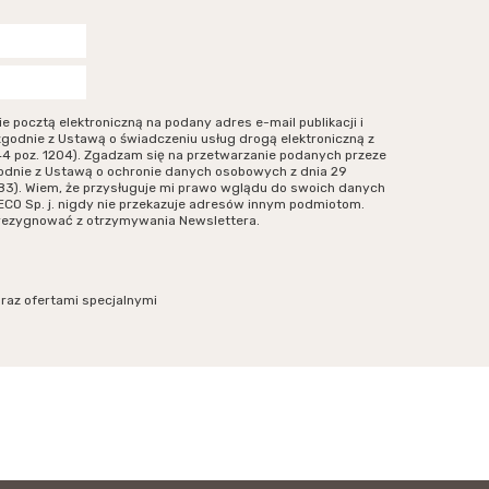
ocztą elektroniczną na podany adres e-mail publikacji i
zgodnie z Ustawą o świadczeniu usług drogą elektroniczną z
r 144 poz. 1204). Zgadzam się na przetwarzanie podanych przeze
odnie z Ustawą o ochronie danych osobowych z dnia 29
. 883). Wiem, że przysługuje mi prawo wglądu do swoich danych
ECO Sp. j. nigdy nie przekazuje adresów innym podmiotom.
zrezygnować z otrzymywania Newslettera.
oraz ofertami specjalnymi