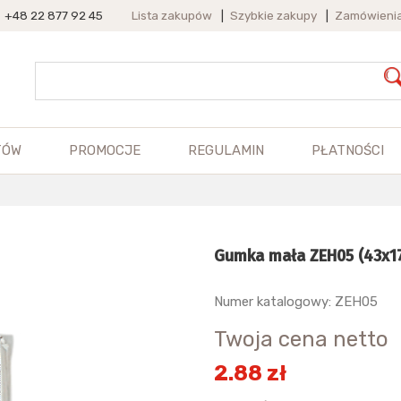
+48 22 877 92 45
Lista zakupów
|
Szybkie zakupy
|
Zamówieni
TÓW
PROMOCJE
REGULAMIN
PŁATNOŚCI
Gumka mała ZEH05 (43x17
Numer katalogowy: ZEH05
Twoja cena netto
2.88 zł