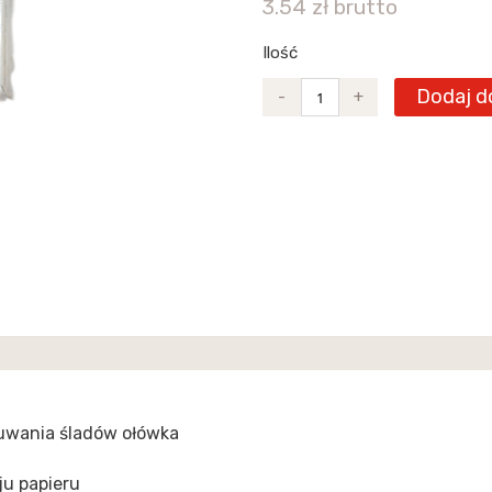
3.54 zł brutto
Ilość
Dodaj d
-
+
suwania śladów ołówka
ju papieru