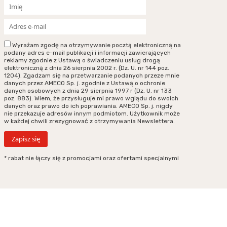
Wyrażam zgodę na otrzymywanie pocztą elektroniczną na
podany adres e-mail publikacji i informacji zawierających
reklamy zgodnie z Ustawą o świadczeniu usług drogą
elektroniczną z dnia 26 sierpnia 2002 r. (Dz. U. nr 144 poz.
1204). Zgadzam się na przetwarzanie podanych przeze mnie
danych przez AMECO Sp. j. zgodnie z Ustawą o ochronie
danych osobowych z dnia 29 sierpnia 1997 r (Dz. U. nr 133
poz. 883). Wiem, że przysługuje mi prawo wglądu do swoich
danych oraz prawo do ich poprawiania. AMECO Sp. j. nigdy
nie przekazuje adresów innym podmiotom. Użytkownik może
w każdej chwili zrezygnować z otrzymywania Newslettera.
* rabat nie łączy się z promocjami oraz ofertami specjalnymi