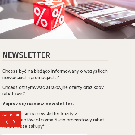
NEWSLETTER
Chcesz być na bieżąco informowany o wszystkich
nowościach i promocjach.?
Chcesz otrzymywać atrakcyjne oferty oraz kody
rabatowe?
Zapisz się na nasz newsletter.
Zapisując się na newsletter, każdy z
KATEGORIE
subskrybentów otrzyma 5-cio procentowy rabat
na pierwsze zakupy*