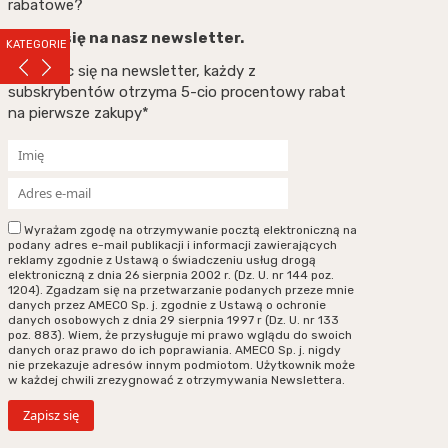
rabatowe?
Zapisz się na nasz newsletter.
KATEGORIE
Zapisując się na newsletter, każdy z
subskrybentów otrzyma 5-cio procentowy rabat
na pierwsze zakupy*
Wyrażam zgodę na otrzymywanie pocztą elektroniczną na
podany adres e-mail publikacji i informacji zawierających
reklamy zgodnie z Ustawą o świadczeniu usług drogą
elektroniczną z dnia 26 sierpnia 2002 r. (Dz. U. nr 144 poz.
1204). Zgadzam się na przetwarzanie podanych przeze mnie
danych przez AMECO Sp. j. zgodnie z Ustawą o ochronie
danych osobowych z dnia 29 sierpnia 1997 r (Dz. U. nr 133
poz. 883). Wiem, że przysługuje mi prawo wglądu do swoich
danych oraz prawo do ich poprawiania. AMECO Sp. j. nigdy
nie przekazuje adresów innym podmiotom. Użytkownik może
w każdej chwili zrezygnować z otrzymywania Newslettera.