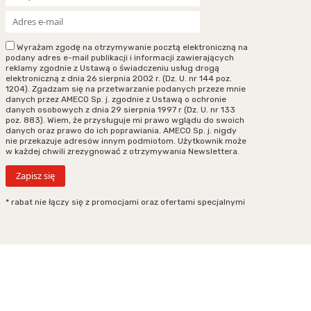
Wyrażam zgodę na otrzymywanie pocztą elektroniczną na
podany adres e-mail publikacji i informacji zawierających
reklamy zgodnie z Ustawą o świadczeniu usług drogą
elektroniczną z dnia 26 sierpnia 2002 r. (Dz. U. nr 144 poz.
1204). Zgadzam się na przetwarzanie podanych przeze mnie
danych przez AMECO Sp. j. zgodnie z Ustawą o ochronie
danych osobowych z dnia 29 sierpnia 1997 r (Dz. U. nr 133
poz. 883). Wiem, że przysługuje mi prawo wglądu do swoich
danych oraz prawo do ich poprawiania. AMECO Sp. j. nigdy
nie przekazuje adresów innym podmiotom. Użytkownik może
w każdej chwili zrezygnować z otrzymywania Newslettera.
* rabat nie łączy się z promocjami oraz ofertami specjalnymi