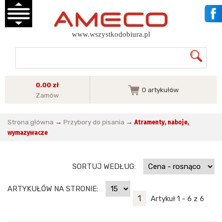
www.wszystkodobiura.pl
0.00 zł
0
artykułów
Zamów
Strona główna
→
Przybory do pisania
→
Atramenty, naboje,
wymazywacze
SORTUJ WEDŁUG:
ARTYKUŁÓW NA STRONIE:
1
Artykuł 1 - 6 z 6