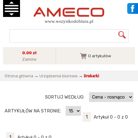
www.wszystkodobiura.pl
0.00 zł
0
artykułów
Zamów
Strona główna
→
Urządzenia biurowe
→
Drukarki
SORTUJ WEDŁUG:
ARTYKUŁÓW NA STRONIE:
1
Artykuł 0 - 0 z 0
1
Artykuł 0 - 0 z 0