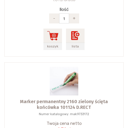
Ilość
-
+
koszyk
lista
Marker permanentny 2160 zielony ścięta
końcówka 101124 D.RECT
Numer katalogowy: mak9733172
Twoja cena netto