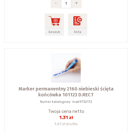
-
+
koszyk
lista
Marker permanentny 2160 niebieski ścięta
końcówka 101123 D.RECT
Numer katalogowy: mak9732172
Twoja cena netto
1.31 zł
1.61 zł brutto