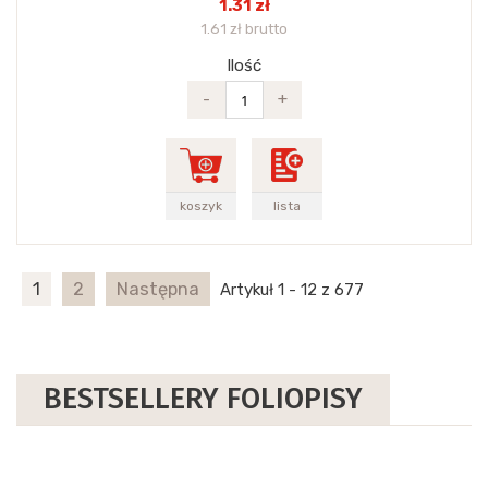
1.31 zł
1.61 zł brutto
Ilość
-
+
koszyk
lista
1
2
Następna
Artykuł 1 - 12 z 677
BESTSELLERY FOLIOPISY