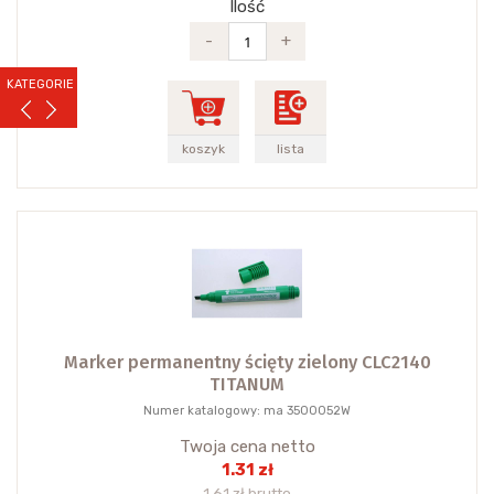
Ilość
-
+
KATEGORIE
koszyk
lista
Marker permanentny ścięty zielony CLC2140
TITANUM
Numer katalogowy: ma 3500052W
Twoja cena netto
1.31 zł
1.61 zł brutto