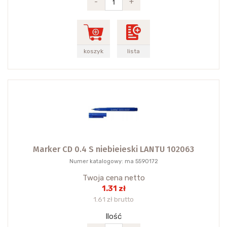
-
+
koszyk
lista
Marker CD 0.4 S niebieieski LANTU 102063
Numer katalogowy: ma 5590172
Twoja cena netto
1.31 zł
1.61 zł brutto
Ilość