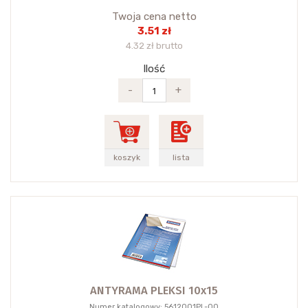
Twoja cena netto
3.51 zł
4.32 zł brutto
Ilość
-
+
koszyk
lista
ANTYRAMA PLEKSI 10x15
Numer katalogowy: 5612001PL-00