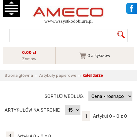
www.wszystkodobiura.pl
0.00 zł
0
artykułów
Zamów
Strona główna
→
Artykuły papierowe
→
Kalendarze
SORTUJ WEDŁUG:
ARTYKUŁÓW NA STRONIE:
1
Artykuł 0 - 0 z 0
1
Artykuł 0 - 0 z 0