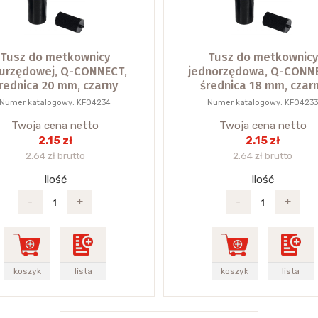
Tusz do metkownicy
Tusz do metkownicy
urzędowej, Q-CONNECT,
jednorzędowa, Q-CONN
rednica 20 mm, czarny
średnica 18 mm, czar
Numer katalogowy: KF04234
Numer katalogowy: KF0423
Twoja cena netto
Twoja cena netto
2.15 zł
2.15 zł
2.64 zł brutto
2.64 zł brutto
Ilość
Ilość
-
+
-
+
koszyk
lista
koszyk
lista