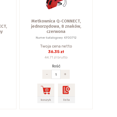
Metkownica Q-CONNECT,
ECT,
jednorzędowa, 8 znaków,
ny
czerwona
3
Numer katalogowy: KF00712
Twoja cena netto
36.35 zł
44.71 zł brutto
Ilość
-
+
koszyk
lista