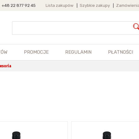
+48 22 877 92 45
Lista zakupów
|
Szybkie zakupy
|
Zamówieni
TÓW
PROMOCJE
REGULAMIN
PŁATNOŚCI
esoria