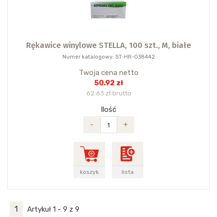
Rękawice winylowe STELLA, 100 szt., M, białe
Numer katalogowy: ST-HR-038442
Twoja cena netto
50.92 zł
62.63 zł brutto
Ilość
-
+
koszyk
lista
1
Artykuł 1 - 9 z 9