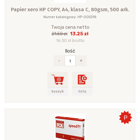
Papier xero HP COPY, A4, klasa C, 80gsm, 500 ark.
Numer katalogowy: HP-005318
Twoja cena netto
13.25 zł
21.50 zł
16.30 zł brutto
Ilość
-
+
koszyk
lista