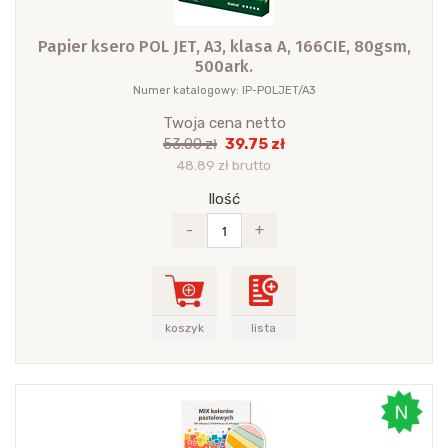
Papier ksero POL JET, A3, klasa A, 166CIE, 80gsm,
500ark.
Numer katalogowy: IP-POLJET/A3
Twoja cena netto
39.75 zł
53.00 zł
48.89 zł brutto
Ilość
-
+
koszyk
lista