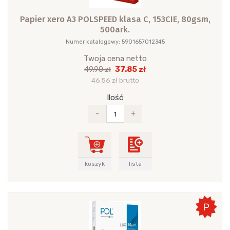
Papier xero A3 POLSPEED klasa C, 153CIE, 80gsm,
500ark.
Numer katalogowy: 5901657012345
Twoja cena netto
37.85 zł
49.90 zł
46.56 zł brutto
Ilość
-
+
koszyk
lista