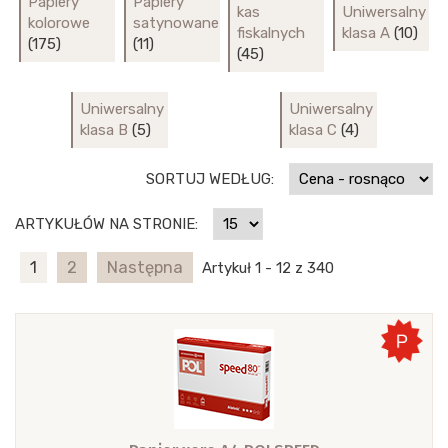
Papiery
Papiery
kas
Uniwersalny
kolorowe
satynowane
fiskalnych
klasa A
(10)
(175)
(11)
(45)
Uniwersalny
Uniwersalny
klasa B
(5)
klasa C
(4)
SORTUJ WEDŁUG:
ARTYKUŁÓW NA STRONIE:
1
2
Następna
Artykuł 1 - 12 z 340