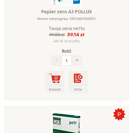
Papier xero A3 POLLUX
Numer katalogowy: 5901657085370
Twoja cena netto
39.14 zł
49.00 zł
48.14 zł brutto
Ilość
-
+
koszyk
lista