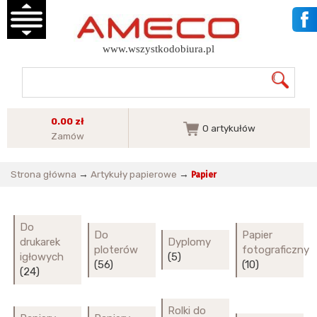
www.wszystkodobiura.pl
0.00 zł
0
artykułów
Zamów
Strona główna
→
Artykuły papierowe
→
Papier
Do
Do
Papier
drukarek
Dyplomy
ploterów
fotograficzny
igłowych
(5)
(56)
(10)
(24)
Rolki do