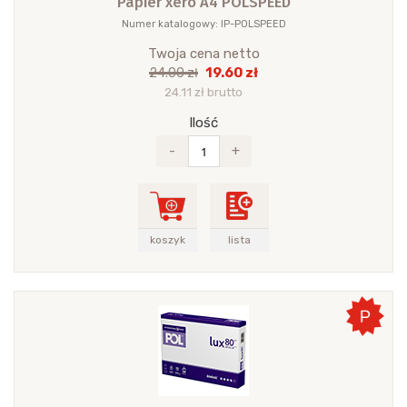
Papier xero A4 POLSPEED
Numer katalogowy: IP-POLSPEED
Twoja cena netto
19.60 zł
24.00 zł
24.11 zł brutto
Ilość
-
+
koszyk
lista