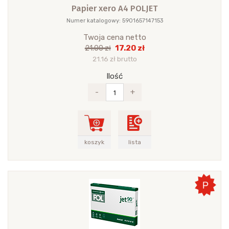
Papier xero A4 POLJET
Numer katalogowy: 5901657147153
Twoja cena netto
17.20 zł
21.00 zł
21.16 zł brutto
Ilość
-
+
koszyk
lista