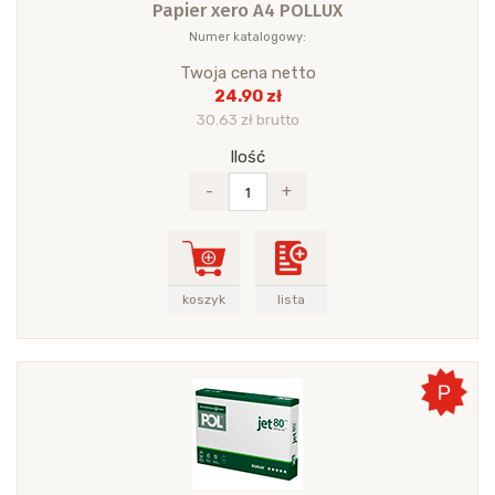
Papier xero A4 POLLUX
Numer katalogowy:
Twoja cena netto
24.90 zł
30.63 zł brutto
Ilość
-
+
koszyk
lista