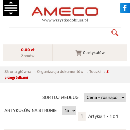
www.wszystkodobiura.pl
0.00 zł
0
artykułów
Zamów
Strona główna
→
Organizacja dokumentów
→
Teczki
→
Z
przegródkami
SORTUJ WEDŁUG:
ARTYKUŁÓW NA STRONIE:
1
Artykuł 1 - 1 z 1