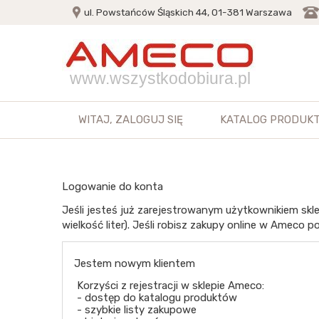
ul. Powstańców Śląskich 44, 01-381 Warszawa
www.wszystkodobiura.pl
WITAJ,
ZALOGUJ SIĘ
KATALOG PRODUK
Logowanie do konta
Jeśli jesteś już zarejestrowanym użytkownikiem skle
wielkość liter). Jeśli robisz zakupy online w Ameco po
Jestem nowym klientem
Korzyści z rejestracji w sklepie Ameco:
- dostęp do katalogu produktów
- szybkie listy zakupowe