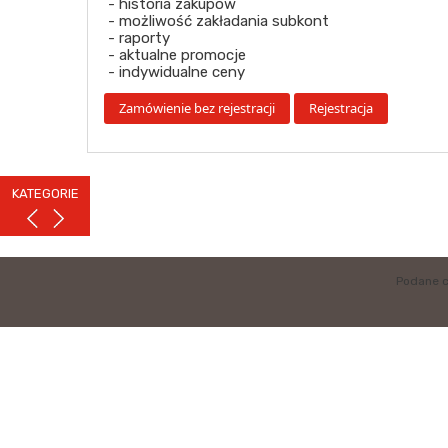
- historia zakupów
- możliwość zakładania subkont
- raporty
- aktualne promocje
- indywidualne ceny
KATEGORIE
Podane c