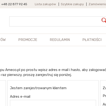
+48 22 877 92 45
Lista zakupów
|
Szybkie zakupy
|
Zamówieni
TÓW
PROMOCJE
REGULAMIN
PŁATNOŚCI
pu Ameco.pl po prostu wpisz adres e-mail i hasło, aby zalogować
 raz pierwszy, proszę zarejestruj się poniżej.
Jestem zarejestrowanym klientem
Z
Pr
Adres e-mail
A