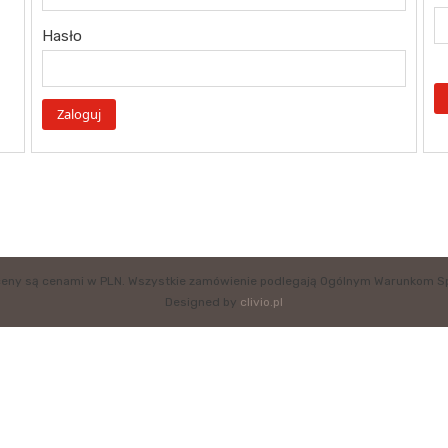
Hasło
eny są cenami w PLN. Wszystkie zamówienie podlegają Ogólnym Warunkom S
Designed by
clivio.pl