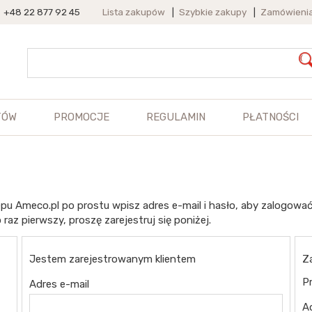
+48 22 877 92 45
Lista zakupów
|
Szybkie zakupy
|
Zamówieni
TÓW
PROMOCJE
REGULAMIN
PŁATNOŚCI
pu Ameco.pl po prostu wpisz adres e-mail i hasło, aby zalogować
 raz pierwszy, proszę zarejestruj się poniżej.
Jestem zarejestrowanym klientem
Z
Pr
Adres e-mail
A