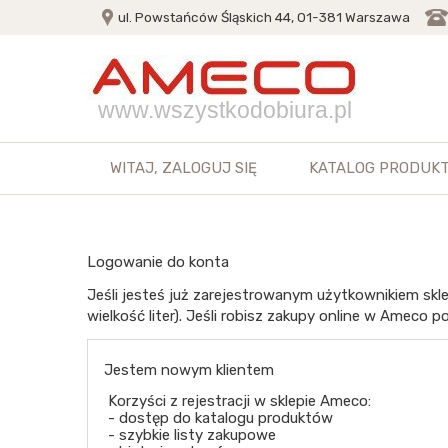
ul. Powstańców Śląskich 44, 01-381 Warszawa
www.wszystkodobiura.pl
WITAJ,
ZALOGUJ SIĘ
KATALOG PRODUK
Logowanie do konta
Jeśli jesteś już zarejestrowanym użytkownikiem skle
wielkość liter). Jeśli robisz zakupy online w Ameco po
Jestem nowym klientem
Korzyści z rejestracji w sklepie Ameco:
- dostęp do katalogu produktów
- szybkie listy zakupowe