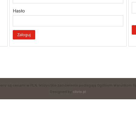
Hasło
eny są cenami w PLN. Wszystkie zamówienie podlegają Ogólnym Warunkom S
Designed by
clivio.pl