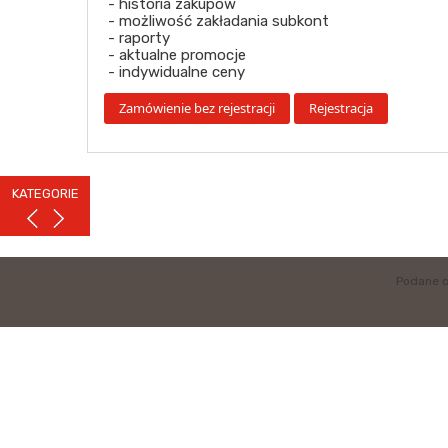
- historia zakupów
- możliwość zakładania subkont
- raporty
- aktualne promocje
- indywidualne ceny
KATEGORIE
Podane c