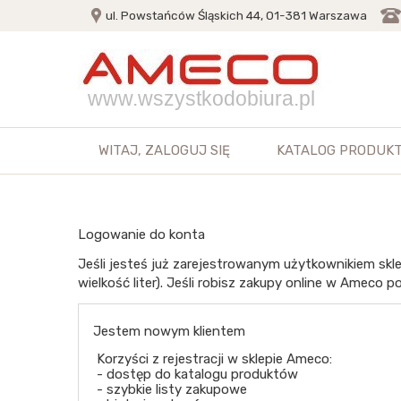
ul. Powstańców Śląskich 44, 01-381 Warszawa
www.wszystkodobiura.pl
WITAJ,
ZALOGUJ SIĘ
KATALOG PRODUK
Logowanie do konta
Jeśli jesteś już zarejestrowanym użytkownikiem skle
wielkość liter). Jeśli robisz zakupy online w Ameco po
Jestem nowym klientem
Korzyści z rejestracji w sklepie Ameco:
- dostęp do katalogu produktów
- szybkie listy zakupowe