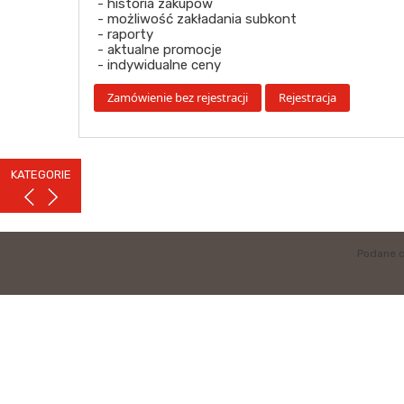
- historia zakupów
- możliwość zakładania subkont
- raporty
- aktualne promocje
- indywidualne ceny
KATEGORIE
Podane c