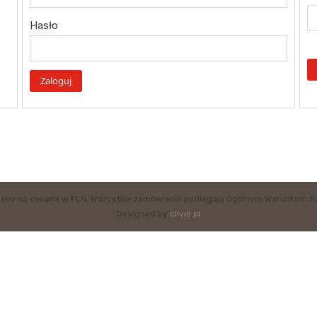
Hasło
eny są cenami w PLN. Wszystkie zamówienie podlegają Ogólnym Warunkom S
Designed by
clivio.pl