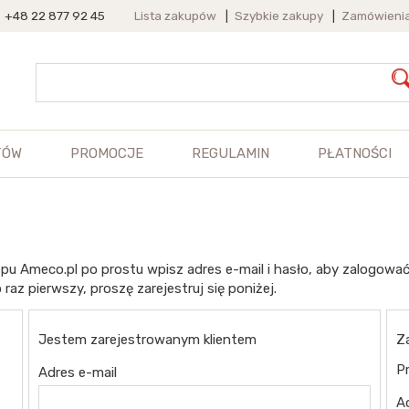
+48 22 877 92 45
Lista zakupów
|
Szybkie zakupy
|
Zamówieni
TÓW
PROMOCJE
REGULAMIN
PŁATNOŚCI
pu Ameco.pl po prostu wpisz adres e-mail i hasło, aby zalogować
 raz pierwszy, proszę zarejestruj się poniżej.
Jestem zarejestrowanym klientem
Z
Pr
Adres e-mail
A