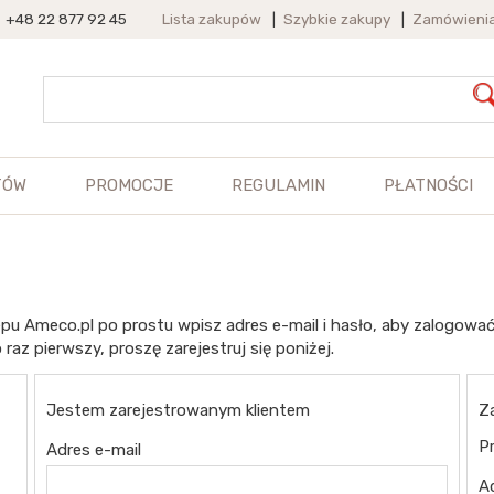
+48 22 877 92 45
Lista zakupów
|
Szybkie zakupy
|
Zamówieni
TÓW
PROMOCJE
REGULAMIN
PŁATNOŚCI
pu Ameco.pl po prostu wpisz adres e-mail i hasło, aby zalogować
 raz pierwszy, proszę zarejestruj się poniżej.
Jestem zarejestrowanym klientem
Z
Pr
Adres e-mail
A