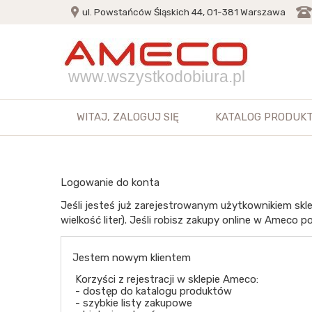
ul. Powstańców Śląskich 44, 01-381 Warszawa
www.wszystkodobiura.pl
WITAJ,
ZALOGUJ SIĘ
KATALOG PRODUK
Logowanie do konta
Jeśli jesteś już zarejestrowanym użytkownikiem skle
wielkość liter). Jeśli robisz zakupy online w Ameco po
Jestem nowym klientem
Korzyści z rejestracji w sklepie Ameco:
- dostęp do katalogu produktów
- szybkie listy zakupowe