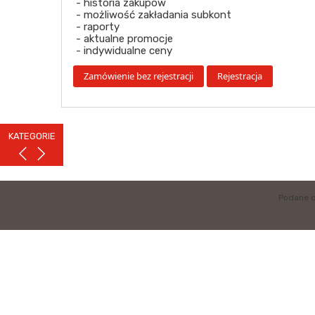
- historia zakupów
- możliwość zakładania subkont
- raporty
- aktualne promocje
- indywidualne ceny
KATEGORIE
Podane c