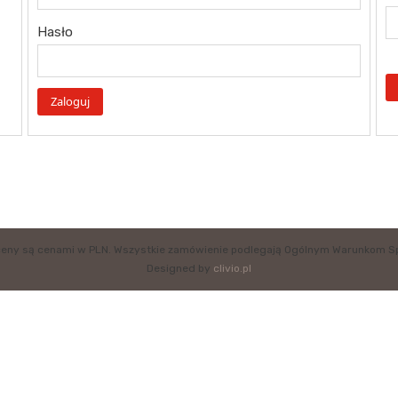
Hasło
eny są cenami w PLN. Wszystkie zamówienie podlegają Ogólnym Warunkom S
Designed by
clivio.pl