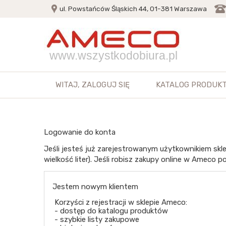
ul. Powstańców Śląskich 44, 01-381 Warszawa
www.wszystkodobiura.pl
WITAJ,
ZALOGUJ SIĘ
KATALOG PRODUK
Logowanie do konta
Jeśli jesteś już zarejestrowanym użytkownikiem skle
wielkość liter). Jeśli robisz zakupy online w Ameco po
Jestem nowym klientem
Korzyści z rejestracji w sklepie Ameco:
- dostęp do katalogu produktów
- szybkie listy zakupowe