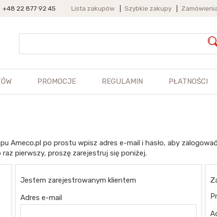
+48 22 877 92 45
Lista zakupów
|
Szybkie zakupy
|
Zamówieni
TÓW
PROMOCJE
REGULAMIN
PŁATNOŚCI
pu Ameco.pl po prostu wpisz adres e-mail i hasło, aby zalogować
 raz pierwszy, proszę zarejestruj się poniżej.
Jestem zarejestrowanym klientem
Z
Pr
Adres e-mail
A