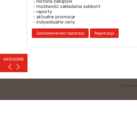
- historia zakupów
- możliwość zakładania subkont
- raporty
- aktualne promocje
- indywidualne ceny
KATEGORIE
Podane c