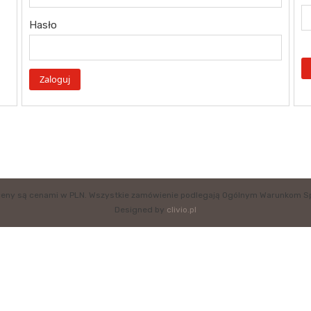
Hasło
eny są cenami w PLN. Wszystkie zamówienie podlegają Ogólnym Warunkom S
Designed by
clivio.pl