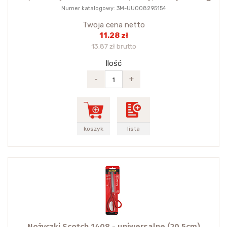
Numer katalogowy: 3M-UU008295154
Twoja cena netto
11.28 zł
13.87 zł brutto
Ilość
-
+
koszyk
lista
Nożyczki Scotch 1408 - uniwersalne (20,5cm)