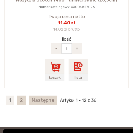
Numer katalogowy: XX004827026
Twoja cena netto
11.40 zł
14.02 zł brutto
Ilość
-
+
koszyk
lista
1
2
Następna
Artykuł 1 - 12 z 36