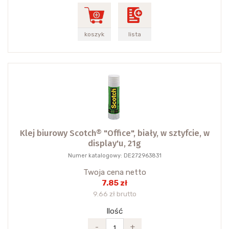
koszyk
lista
Klej biurowy Scotch® "Office", biały, w sztyfcie, w
display'u, 21g
Numer katalogowy: DE272963831
Twoja cena netto
7.85 zł
9.66 zł brutto
Ilość
-
+