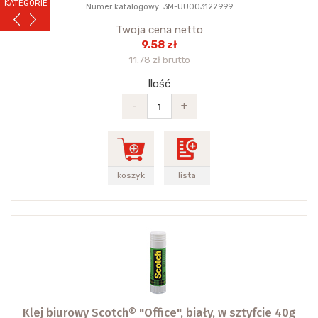
KATEGORIE
Numer katalogowy: 3M-UU003122999
Twoja cena netto
9.58 zł
11.78 zł brutto
Ilość
-
+
koszyk
lista
Klej biurowy Scotch® "Office", biały, w sztyfcie 40g