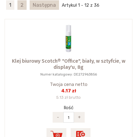
1
2
Następna
Artykuł 1 - 12 z 36
Klej biurowy Scotch® "Office", biały, w sztyfcie, w
display'u, 8g
Numer katalogowy: DE272963856
Twoja cena netto
4.17 zł
5.13 zł brutto
Ilość
-
+