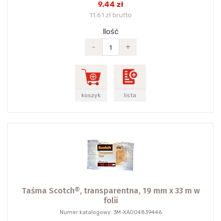
9.44 zł
11.61 zł brutto
Ilość
-
+
koszyk
lista
Taśma Scotch®, transparentna, 19 mm x 33 m w
folii
Numer katalogowy: 3M-XA004839446