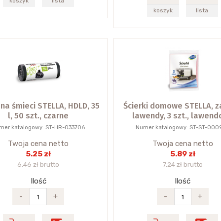
koszyk
lista
koszyk
lista
 na śmieci STELLA, HDLD, 35
Ścierki domowe STELLA, 
l, 50 szt., czarne
lawendy, 3 szt., lawen
mer katalogowy: ST-HR-033706
Numer katalogowy: ST-ST-000
Twoja cena netto
Twoja cena netto
5.25 zł
5.89 zł
6.46 zł brutto
7.24 zł brutto
Ilość
Ilość
-
+
-
+