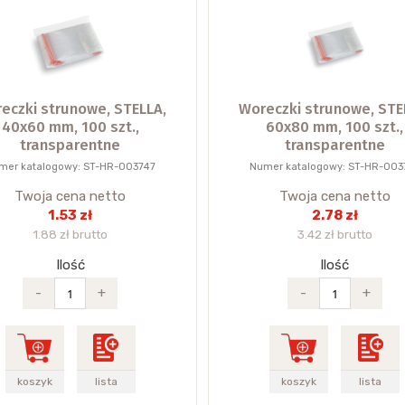
eczki strunowe, STELLA,
Woreczki strunowe, STE
40x60 mm, 100 szt.,
60x80 mm, 100 szt.,
transparentne
transparentne
mer katalogowy: ST-HR-003747
Numer katalogowy: ST-HR-003
Twoja cena netto
Twoja cena netto
1.53 zł
2.78 zł
1.88 zł brutto
3.42 zł brutto
Ilość
Ilość
-
+
-
+
koszyk
lista
koszyk
lista