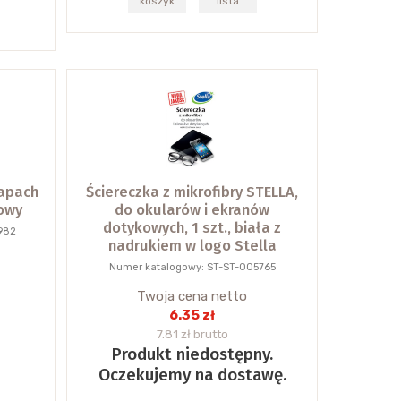
koszyk
lista
zapach
Ściereczka z mikrofibry STELLA,
dowy
do okularów i ekranów
dotykowych, 1 szt., biała z
982
nadrukiem w logo Stella
Numer katalogowy: ST-ST-005765
Twoja cena netto
6.35 zł
7.81 zł brutto
Produkt niedostępny.
Oczekujemy na dostawę.