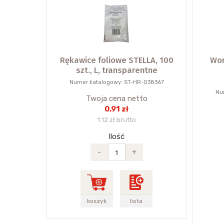
Rękawice foliowe STELLA, 100
Wor
szt., L, transparentne
Numer katalogowy: ST-HR-038367
Nu
Twoja cena netto
0.91 zł
1.12 zł brutto
Ilość
-
+
koszyk
lista