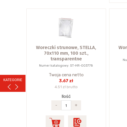
Woreczki strunowe, STELLA,
Wor
70x110 mm, 100 szt.,
transparentne
Nu
Numer katalogowy: ST-HR-003778
Twoja cena netto
KATEGORIE
3.67 zł
4.51 zł brutto
Ilość
-
+