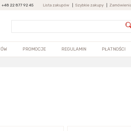
+48 22 877 92 45
Lista zakupów
|
Szybkie zakupy
|
Zamówieni
TÓW
PROMOCJE
REGULAMIN
PŁATNOŚCI