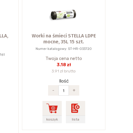
LLA,
Worki na śmieci STELLA LDPE
mocne, 35L 15 szt.
Numer katalogowy: ST-HR-033720
761
Twoja cena netto
3.18 zł
3.91 zł brutto
Ilość
-
+
koszyk
lista