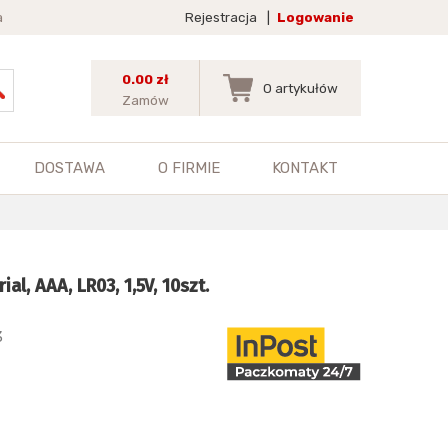
a
Rejestracja
|
Logowanie
0.00 zł
0
artykułów
Zamów
DOSTAWA
O FIRMIE
KONTAKT
al, AAA, LR03, 1,5V, 10szt.
3