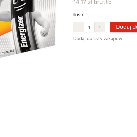
14.17 zł brutto
Ilość
Dodaj d
-
+
Dodaj do listy zakupów