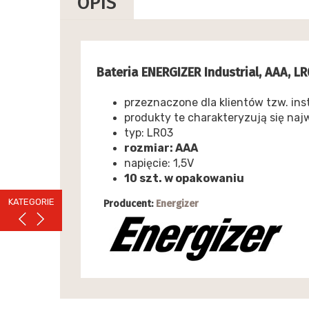
OPIS
Bateria ENERGIZER Industrial, AAA, LR03
przeznaczone dla klientów tzw. in
produkty te charakteryzują się najw
typ: LR03
rozmiar: AAA
napięcie: 1,5V
10 szt. w opakowaniu
KATEGORIE
Producent:
Energizer