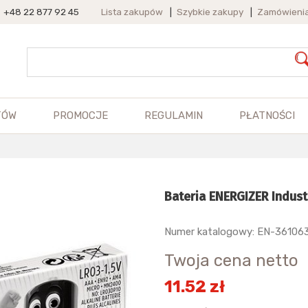
+48 22 877 92 45
Lista zakupów
|
Szybkie zakupy
|
Zamówieni
TÓW
PROMOCJE
REGULAMIN
PŁATNOŚCI
Bateria ENERGIZER Industri
Numer katalogowy: EN-36106
Twoja cena netto
11.52 zł