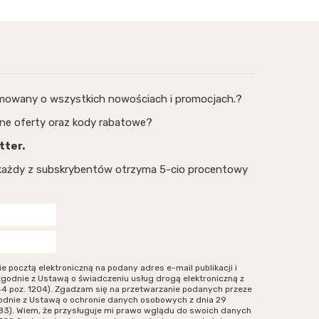
rmowany o wszystkich nowościach i promocjach.?
ne oferty oraz kody rabatowe?
tter.
, każdy z subskrybentów otrzyma 5-cio procentowy
ocztą elektroniczną na podany adres e-mail publikacji i
zgodnie z Ustawą o świadczeniu usług drogą elektroniczną z
r 144 poz. 1204). Zgadzam się na przetwarzanie podanych przeze
odnie z Ustawą o ochronie danych osobowych z dnia 29
. 883). Wiem, że przysługuje mi prawo wglądu do swoich danych