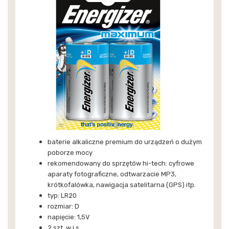
baterie alkaliczne premium do urządzeń o dużym
poborze mocy
rekomendowany do sprzętów hi-tech: cyfrowe
aparaty fotograficzne, odtwarzacie MP3,
krótkofalówka, nawigacja satelitarna (GPS) itp.
typ: LR20
rozmiar: D
napięcie: 1,5V
2 szt. w j.s.