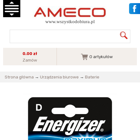
www.wszystkodobiura.pl
0.00 zł
0
artykułów
Zamów
Strona główna
→
Urządzenia biurowe
→
Baterie