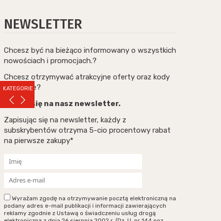
NEWSLETTER
Chcesz być na bieżąco informowany o wszystkich
nowościach i promocjach.?
Chcesz otrzymywać atrakcyjne oferty oraz kody
rabatowe?
KATEGORIE
Zapisz się na nasz newsletter.
Zapisując się na newsletter, każdy z
subskrybentów otrzyma 5-cio procentowy rabat
na pierwsze zakupy*
Wyrażam zgodę na otrzymywanie pocztą elektroniczną na
podany adres e-mail publikacji i informacji zawierających
reklamy zgodnie z Ustawą o świadczeniu usług drogą
elektroniczną z dnia 26 sierpnia 2002 r. (Dz. U. nr 144 poz.