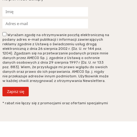
Wyrażam zgodę na otrzymywanie pocztą elektroniczną na
podany adres e-mail publikacji i informacji zawierających
reklamy zgodnie z Ustawą o świadczeniu usług drogą
elektroniczną z dnia 26 sierpnia 2002 r. (Dz. U. nr 144 poz.
1204). Zgadzam się na przetwarzanie podanych przeze mnie
danych przez AMECO Sp. j. zgodnie z Ustawą o ochronie
danych osobowych z dnia 29 sierpnia 1997 r (Dz. U. nr 133
poz. 883). Wiem, że przysługuje mi prawo wglądu do swoich
danych oraz prawo do ich poprawiania. AMECO Sp. j. nigdy
nie przekazuje adresów innym podmiotom. Użytkownik może
w każdej chwili zrezygnować z otrzymywania Newslettera.
* rabat nie łączy się z promocjami oraz ofertami specjalnymi