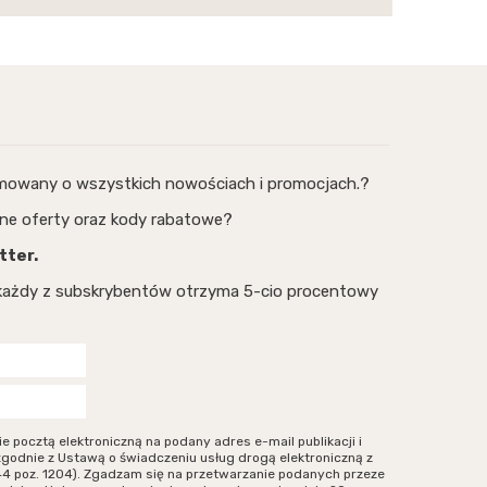
rmowany o wszystkich nowościach i promocjach.?
ne oferty oraz kody rabatowe?
tter.
, każdy z subskrybentów otrzyma 5-cio procentowy
ocztą elektroniczną na podany adres e-mail publikacji i
zgodnie z Ustawą o świadczeniu usług drogą elektroniczną z
r 144 poz. 1204). Zgadzam się na przetwarzanie podanych przeze