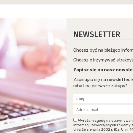
NEWSLETTER
Chcesz być na bieżąco info
Chcesz otrzymywać atrakcyj
Zapisz się na nasz newsle
Zapisując się na newsletter
rabat na pierwsze zakupy*
Wyrażam zgodę na otrzymywanie p
informacji zawierających reklamy 
dnia 26 sierpnia 2002 r. (Dz. U. n