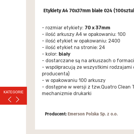
Etykiety A4 70x37mm białe 024 (100szt
- rozmiar etykiety:
70 x 37mm
- ilość arkuszy A4 w opakowaniu: 100
- ilość etykiet w opakowaniu: 2400
- ilość etykiet na stronie: 24
- kolor:
biały
- dostarczane są na arkuszach o formac
- współpracują ze wszystkimi rodzajami 
producenta)
- w opakowaniu 100 arkuszy
- dostępne w wersji z tzw.Quatro Clean T
KATEGORIE
mechanizmie drukarki
Producent:
Emerson Polska Sp. z o.o.