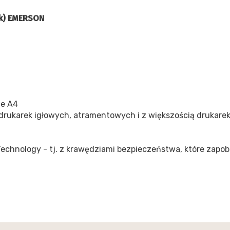
uk) EMERSON
ie A4
drukarek igłowych, atramentowych i z większością drukarek
echnology - tj. z krawędziami bezpieczeństwa, które zapobi