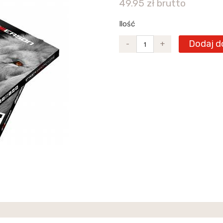
49.95 zł brutto
Ilość
Dodaj d
-
+