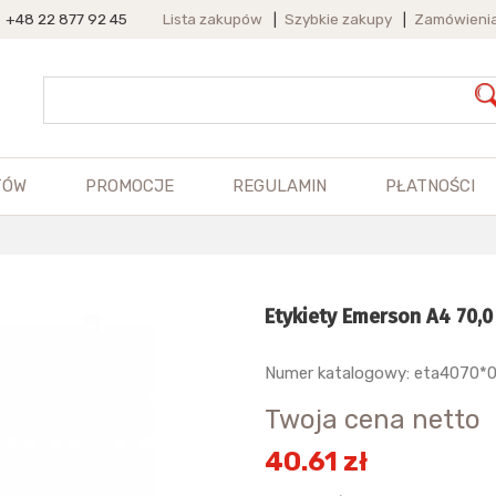
+48 22 877 92 45
Lista zakupów
|
Szybkie zakupy
|
Zamówieni
TÓW
PROMOCJE
REGULAMIN
PŁATNOŚCI
Etykiety Emerson A4 70,
Numer katalogowy: eta4070*
Twoja cena netto
40.61 zł