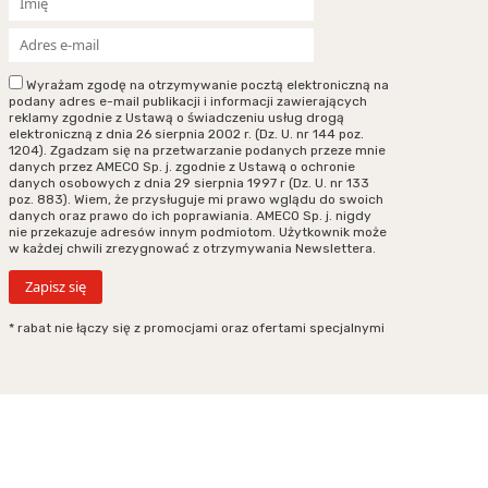
Wyrażam zgodę na otrzymywanie pocztą elektroniczną na
podany adres e-mail publikacji i informacji zawierających
reklamy zgodnie z Ustawą o świadczeniu usług drogą
elektroniczną z dnia 26 sierpnia 2002 r. (Dz. U. nr 144 poz.
1204). Zgadzam się na przetwarzanie podanych przeze mnie
danych przez AMECO Sp. j. zgodnie z Ustawą o ochronie
danych osobowych z dnia 29 sierpnia 1997 r (Dz. U. nr 133
poz. 883). Wiem, że przysługuje mi prawo wglądu do swoich
danych oraz prawo do ich poprawiania. AMECO Sp. j. nigdy
nie przekazuje adresów innym podmiotom. Użytkownik może
w każdej chwili zrezygnować z otrzymywania Newslettera.
* rabat nie łączy się z promocjami oraz ofertami specjalnymi