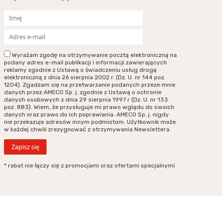
Wyrażam zgodę na otrzymywanie pocztą elektroniczną na
podany adres e-mail publikacji i informacji zawierających
reklamy zgodnie z Ustawą o świadczeniu usług drogą
elektroniczną z dnia 26 sierpnia 2002 r. (Dz. U. nr 144 poz.
1204). Zgadzam się na przetwarzanie podanych przeze mnie
danych przez AMECO Sp. j. zgodnie z Ustawą o ochronie
danych osobowych z dnia 29 sierpnia 1997 r (Dz. U. nr 133
poz. 883). Wiem, że przysługuje mi prawo wglądu do swoich
danych oraz prawo do ich poprawiania. AMECO Sp. j. nigdy
nie przekazuje adresów innym podmiotom. Użytkownik może
w każdej chwili zrezygnować z otrzymywania Newslettera.
* rabat nie łączy się z promocjami oraz ofertami specjalnymi