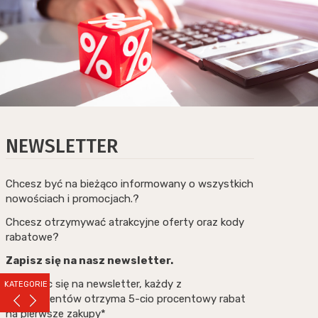
NEWSLETTER
Chcesz być na bieżąco informowany o wszystkich
nowościach i promocjach.?
Chcesz otrzymywać atrakcyjne oferty oraz kody
rabatowe?
Zapisz się na nasz newsletter.
Zapisując się na newsletter, każdy z
KATEGORIE
subskrybentów otrzyma 5-cio procentowy rabat
na pierwsze zakupy*