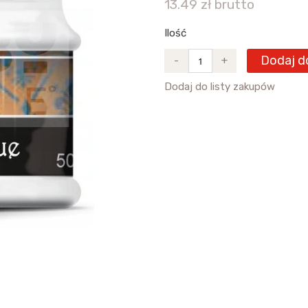
13.49 zł brutto
Ilość
Dodaj d
-
+
Dodaj do listy zakupów