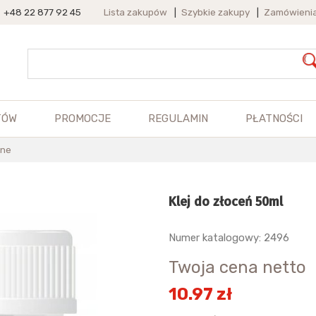
+48 22 877 92 45
Lista zakupów
|
Szybkie zakupy
|
Zamówieni
TÓW
PROMOCJE
REGULAMIN
PŁATNOŚCI
lne
Klej do złoceń 50ml
Numer katalogowy: 2496
Twoja cena netto
10.97 zł