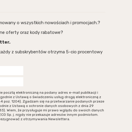
rmowany o wszystkich nowościach i promocjach.?
ne oferty oraz kody rabatowe?
tter.
, każdy z subskrybentów otrzyma 5-cio procentowy
ocztą elektroniczną na podany adres e-mail publikacji i
zgodnie z Ustawą o świadczeniu usług drogą elektroniczną z
r 144 poz. 1204). Zgadzam się na przetwarzanie podanych przeze
odnie z Ustawą o ochronie danych osobowych z dnia 29
. 883). Wiem, że przysługuje mi prawo wglądu do swoich danych
ECO Sp. j. nigdy nie przekazuje adresów innym podmiotom.
zrezygnować z otrzymywania Newslettera.