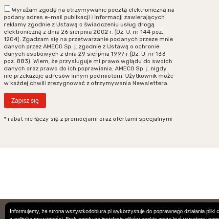
Wyrażam zgodę na otrzymywanie pocztą elektroniczną na
podany adres e-mail publikacji i informacji zawierających
reklamy zgodnie z Ustawą o świadczeniu usług drogą
elektroniczną z dnia 26 sierpnia 2002 r. (Dz. U. nr 144 poz.
1204). Zgadzam się na przetwarzanie podanych przeze mnie
danych przez AMECO Sp. j. zgodnie z Ustawą o ochronie
danych osobowych z dnia 29 sierpnia 1997 r (Dz. U. nr 133
poz. 883). Wiem, że przysługuje mi prawo wglądu do swoich
danych oraz prawo do ich poprawiania. AMECO Sp. j. nigdy
nie przekazuje adresów innym podmiotom. Użytkownik może
w każdej chwili zrezygnować z otrzymywania Newslettera.
* rabat nie łączy się z promocjami oraz ofertami specjalnymi
Podane ceny są cenami w PLN. Wszystkie zamówienie podlegają Ogólnym
Informujemy, że strona wszystkodobiura.pl wykorzystuje do poprawnego działania pliki 