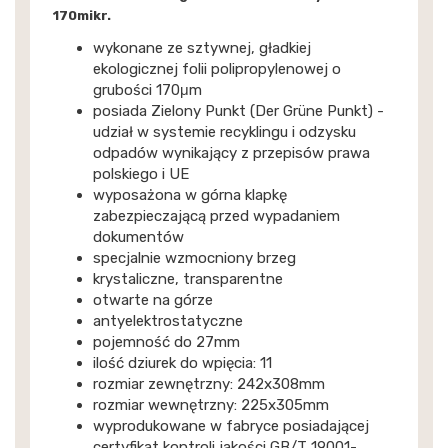
170mikr.
wykonane ze sztywnej, gładkiej
ekologicznej folii polipropylenowej o
grubości 170μm
posiada Zielony Punkt (Der Grüne Punkt) -
udział w systemie recyklingu i odzysku
odpadów wynikający z przepisów prawa
polskiego i UE
wyposażona w górna klapkę
zabezpieczającą przed wypadaniem
dokumentów
specjalnie wzmocniony brzeg
krystaliczne, transparentne
otwarte na górze
antyelektrostatyczne
pojemność do 27mm
ilość dziurek do wpięcia: 11
rozmiar zewnętrzny: 242x308mm
rozmiar wewnętrzny: 225x305mm
wyprodukowane w fabryce posiadającej
certyfikat kontroli jakości GB/T 19001-