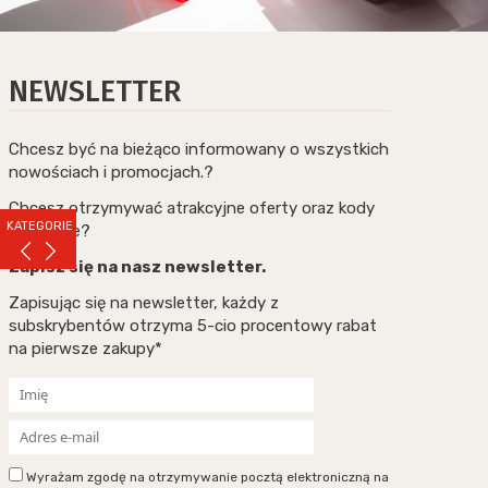
NEWSLETTER
Chcesz być na bieżąco informowany o wszystkich
nowościach i promocjach.?
Chcesz otrzymywać atrakcyjne oferty oraz kody
KATEGORIE
rabatowe?
Zapisz się na nasz newsletter.
Zapisując się na newsletter, każdy z
subskrybentów otrzyma 5-cio procentowy rabat
na pierwsze zakupy*
Wyrażam zgodę na otrzymywanie pocztą elektroniczną na