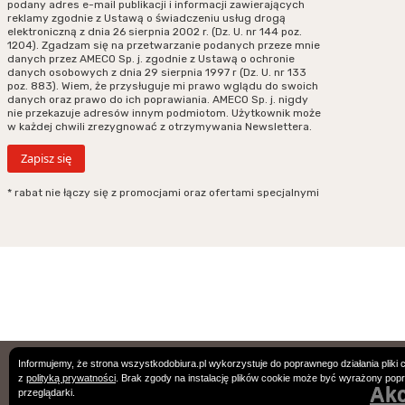
podany adres e-mail publikacji i informacji zawierających
reklamy zgodnie z Ustawą o świadczeniu usług drogą
elektroniczną z dnia 26 sierpnia 2002 r. (Dz. U. nr 144 poz.
1204). Zgadzam się na przetwarzanie podanych przeze mnie
danych przez AMECO Sp. j. zgodnie z Ustawą o ochronie
danych osobowych z dnia 29 sierpnia 1997 r (Dz. U. nr 133
poz. 883). Wiem, że przysługuje mi prawo wglądu do swoich
danych oraz prawo do ich poprawiania. AMECO Sp. j. nigdy
nie przekazuje adresów innym podmiotom. Użytkownik może
w każdej chwili zrezygnować z otrzymywania Newslettera.
* rabat nie łączy się z promocjami oraz ofertami specjalnymi
Podane ceny są cenami w PLN. Wszystkie zamówienie podlegają Ogólnym
Informujemy, że strona wszystkodobiura.pl wykorzystuje do poprawnego działania pliki 
z
polityką prywatności
. Brak zgody na instalację plików cookie może być wyrażony pop
Warunkom Sprzedaży.
Akc
przeglądarki.
Designed by
clivio.pl