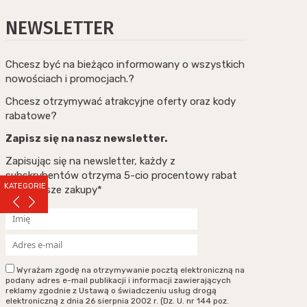
NEWSLETTER
Chcesz być na bieżąco informowany o wszystkich
nowościach i promocjach.?
Chcesz otrzymywać atrakcyjne oferty oraz kody
rabatowe?
Zapisz się na nasz newsletter.
Zapisując się na newsletter, każdy z
subskrybentów otrzyma 5-cio procentowy rabat
KATEGORIE
na pierwsze zakupy*
Wyrażam zgodę na otrzymywanie pocztą elektroniczną na
podany adres e-mail publikacji i informacji zawierających
reklamy zgodnie z Ustawą o świadczeniu usług drogą
elektroniczną z dnia 26 sierpnia 2002 r. (Dz. U. nr 144 poz.