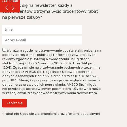
KATEGORIE
Zapisując się na newsletter, każdy z
subskrybentów otrzyma 5-cio procentowy rabat
na pierwsze zakupy*
Wyrażam zgodę na otrzymywanie pocztą elektroniczną na
podany adres e-mail publikacji i informacji zawierających
reklamy zgodnie z Ustawą o świadczeniu usług drogą
elektroniczną z dnia 26 sierpnia 2002 r. (Dz. U. nr 144 poz.
1204). Zgadzam się na przetwarzanie podanych przeze mnie
danych przez AMECO Sp. j. zgodnie z Ustawą o ochronie
danych osobowych z dnia 29 sierpnia 1997 r (Dz. U. nr 133
poz. 883). Wiem, że przysługuje mi prawo wglądu do swoich
danych oraz prawo do ich poprawiania. AMECO Sp. j. nigdy
nie przekazuje adresów innym podmiotom. Użytkownik może
w każdej chwili zrezygnować z otrzymywania Newslettera.
* rabat nie łączy się z promocjami oraz ofertami specjalnymi