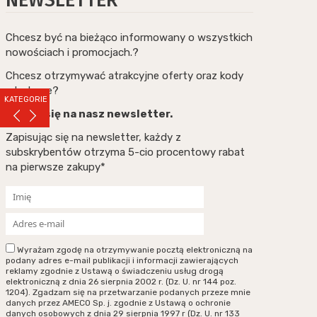
Chcesz być na bieżąco informowany o wszystkich
nowościach i promocjach.?
Chcesz otrzymywać atrakcyjne oferty oraz kody
rabatowe?
KATEGORIE
Zapisz się na nasz newsletter.
Zapisując się na newsletter, każdy z
subskrybentów otrzyma 5-cio procentowy rabat
na pierwsze zakupy*
Wyrażam zgodę na otrzymywanie pocztą elektroniczną na
podany adres e-mail publikacji i informacji zawierających
reklamy zgodnie z Ustawą o świadczeniu usług drogą
elektroniczną z dnia 26 sierpnia 2002 r. (Dz. U. nr 144 poz.
1204). Zgadzam się na przetwarzanie podanych przeze mnie
danych przez AMECO Sp. j. zgodnie z Ustawą o ochronie
danych osobowych z dnia 29 sierpnia 1997 r (Dz. U. nr 133